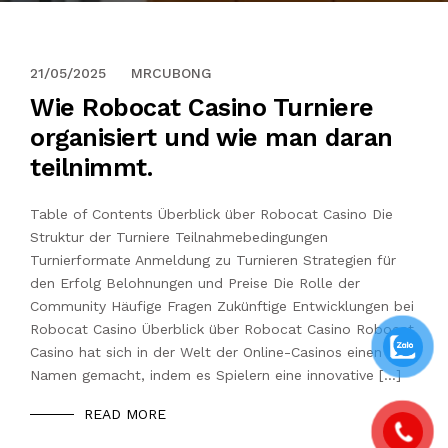
TIN TỨC
THANG MÁY Ô TÔ
21/05/2025
21/05/2025
MRCUBONG
Wie Robocat Casino Turniere
THANG MÁY TẢI HÀNG
organisiert und wie man daran
THANG MÁY THỰC PHẨM
teilnimmt.
Table of Contents Überblick über Robocat Casino Die
Struktur der Turniere Teilnahmebedingungen
Turnierformate Anmeldung zu Turnieren Strategien für
den Erfolg Belohnungen und Preise Die Rolle der
Community Häufige Fragen Zukünftige Entwicklungen bei
Robocat Casino Überblick über Robocat Casino Robocat
Casino hat sich in der Welt der Online-Casinos einen
Namen gemacht, indem es Spielern eine innovative […]
READ MORE