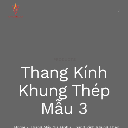
PRODUCTS
THANG MÁY BỆNH VIỆN
Thang Kính
TRANG CHỦ
THANG MÁY CUỐN
Khung Thép
GIỚI THIỆU
THANG MÁY GIA ĐÌNH
Mẫu 3
SẢN PHẨM
THANG MÁY HOMELIFT
DỰ ÁN
THANG MÁY NHẬP KHẨU
Home
/
Thang Máy Gia Đình
/ Thang Kính Khung Thép