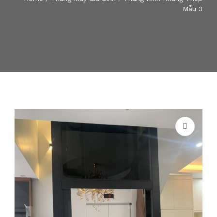
Mẫu 3
TIN TỨC
THANG MÁY Ô TÔ
THANG MÁY TẢI HÀNG
THANG MÁY THỰC PHẨM