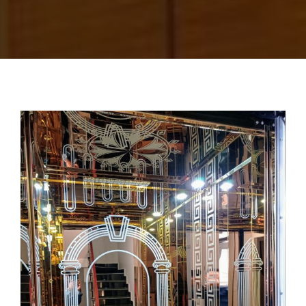
TIN TỨC
THANG MÁY Ô TÔ
THANG MÁY TẢI HÀNG
THANG MÁY THỰC PHẨM