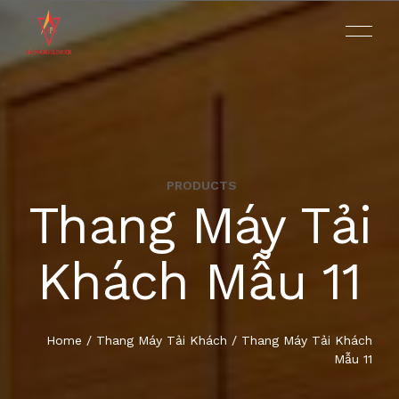
PRODUCTS
THANG MÁY BỆNH VIỆN
Thang Máy Tải
TRANG CHỦ
THANG MÁY CUỐN
Khách Mẫu 11
GIỚI THIỆU
THANG MÁY GIA ĐÌNH
SẢN PHẨM
Home
/
Thang Máy Tải Khách
/ Thang Máy Tải Khách
THANG MÁY HOMELIFT
Mẫu 11
DỰ ÁN
THANG MÁY NHẬP KHẨU