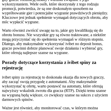
wykorzystaniem. Wiele osób, które skorzystały z tego rodzaju
promocji, potwierdza, że są one doskonałym sposobem na
wypróbowanie gier i potencjalne wygranie prawdziwych pieniędzy.
Kluczowe jest jednak spełnienie wymagań dotyczących obrotu, aby
móc wypłacić wygrane.
Warto również zwrócić uwagę na to, jakie gry kwalifikują się do
obrotu bonusu. Nie wszystkie gry są równo traktowane, a niektóre
mogą przyczyniać się do spełnienia wymagań w różnym stopniu.
Dlatego, aby maksymalnie wykorzystać ivibet no deposit bonus,
gracze powinni dobrze planować swoje działania i wybierać gry,
które oferują najlepsze szanse na wygrane.
Porady dotyczące korzystania z ivibet spiny za
rejestrację
ivibet spiny za rejestrację to doskonała okazja dla nowych graczy,
aby zacząć swoją przygodę z automatami. Aby maksymalnie
wykorzystać tę ofertę, warto postawić na automaty, które oferują
najwyższy wskaźnik zwrotu dla gracza (RTP). Dzięki temu szanse
na wygraną będą większe, co zwiększy szanse na sukces z użyciem
darmowych spinów.
Ważne jest również, aby monitorować czas, w którym można