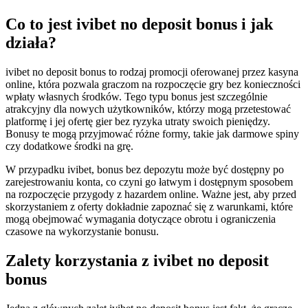
Co to jest ivibet no deposit bonus i jak
działa?
ivibet no deposit bonus to rodzaj promocji oferowanej przez kasyna
online, która pozwala graczom na rozpoczęcie gry bez konieczności
wpłaty własnych środków. Tego typu bonus jest szczególnie
atrakcyjny dla nowych użytkowników, którzy mogą przetestować
platformę i jej ofertę gier bez ryzyka utraty swoich pieniędzy.
Bonusy te mogą przyjmować różne formy, takie jak darmowe spiny
czy dodatkowe środki na grę.
W przypadku ivibet, bonus bez depozytu może być dostępny po
zarejestrowaniu konta, co czyni go łatwym i dostępnym sposobem
na rozpoczęcie przygody z hazardem online. Ważne jest, aby przed
skorzystaniem z oferty dokładnie zapoznać się z warunkami, które
mogą obejmować wymagania dotyczące obrotu i ograniczenia
czasowe na wykorzystanie bonusu.
Zalety korzystania z ivibet no deposit
bonus