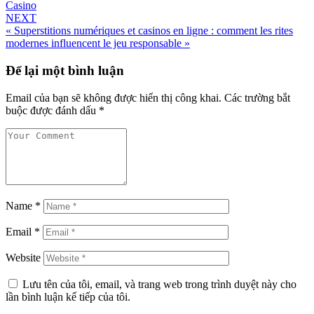
Casino
NEXT
« Superstitions numériques et casinos en ligne : comment les rites
modernes influencent le jeu responsable »
Để lại một bình luận
Email của bạn sẽ không được hiển thị công khai.
Các trường bắt
buộc được đánh dấu
*
Name
*
Email
*
Website
Lưu tên của tôi, email, và trang web trong trình duyệt này cho
lần bình luận kế tiếp của tôi.