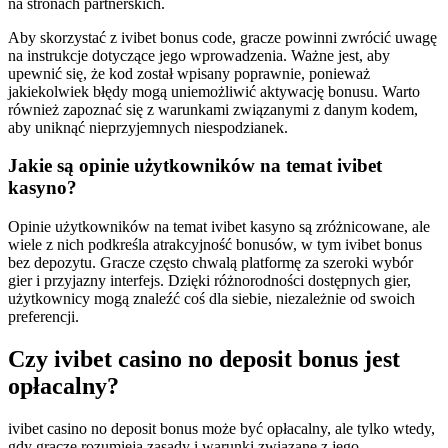
na stronach partnerskich.
Aby skorzystać z ivibet bonus code, gracze powinni zwrócić uwagę
na instrukcje dotyczące jego wprowadzenia. Ważne jest, aby
upewnić się, że kod został wpisany poprawnie, ponieważ
jakiekolwiek błędy mogą uniemożliwić aktywację bonusu. Warto
również zapoznać się z warunkami związanymi z danym kodem,
aby uniknąć nieprzyjemnych niespodzianek.
Jakie są opinie użytkowników na temat ivibet
kasyno?
Opinie użytkowników na temat ivibet kasyno są zróżnicowane, ale
wiele z nich podkreśla atrakcyjność bonusów, w tym ivibet bonus
bez depozytu. Gracze często chwalą platformę za szeroki wybór
gier i przyjazny interfejs. Dzięki różnorodności dostępnych gier,
użytkownicy mogą znaleźć coś dla siebie, niezależnie od swoich
preferencji.
Czy ivibet casino no deposit bonus jest
opłacalny?
ivibet casino no deposit bonus może być opłacalny, ale tylko wtedy,
gdy gracze rozumieją zasady i warunki związane z jego