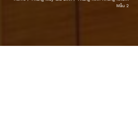
Mẫu 2
TIN TỨC
THANG MÁY Ô TÔ
THANG MÁY TẢI HÀNG
THANG MÁY THỰC PHẨM