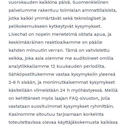
vuorokauden kaikkina päivä. Suomenkielinen
palvelumme rakentuu toimialan ammattilaisista,
jotka kaikki ymmärtävät sekä teknologiset ja
pelikokemukseen kytkeytyvät kysymykset.
Livechat on nopein menetelmä obtata apua, ja
keskimääräinen reaktioaikamme on päälle
kahden minuutin verran. Tämä on vahvistettu
seikka, joka asia olemme me auditoineet omilla
analytiikkallamme 12 kuukauden periodilta.
Sähköpostitukemme vastaa kysymyksiin yleensä
2-6 h sisään, ja monimutkaisemmat kysymykset
käsitellään viimeistään 24 h myöhästyessä. Meillä
on kehittäneet myös laajan FAQ-sivuston, jolla
vastataan suosituimmat kysymykset ryhmittäin.
Kasinomme sitoutuu tarjoamaan korkeinta
toteutettavissa olevaa käyttäjäkokemusta kaikissa