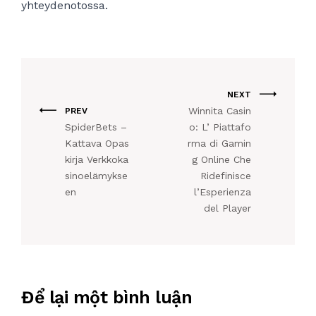
yhteydenotossa.
NEXT
Winnita Casin
PREV
SpiderBets –
o: L’ Piattafo
Kattava Opas
rma di Gamin
kirja Verkkoka
g Online Che
sinoelämykse
Ridefinisce
en
l’Esperienza
del Player
Để lại một bình luận