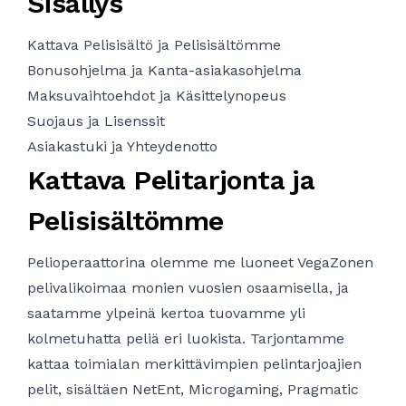
Sisällys
Kattava Pelisisältö ja Pelisisältömme
Bonusohjelma ja Kanta-asiakasohjelma
Maksuvaihtoehdot ja Käsittelynopeus
Suojaus ja Lisenssit
Asiakastuki ja Yhteydenotto
Kattava Pelitarjonta ja
Pelisisältömme
Pelioperaattorina olemme me luoneet VegaZonen
pelivalikoimaa monien vuosien osaamisella, ja
saatamme ylpeinä kertoa tuovamme yli
kolmetuhatta peliä eri luokista. Tarjontamme
kattaa toimialan merkittävimpien pelintarjoajien
pelit, sisältäen NetEnt, Microgaming, Pragmatic