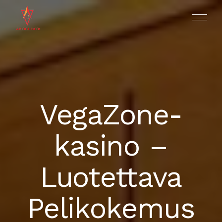
VegaZone-
THANG MÁY BỆNH VIỆN
TRANG CHỦ
kasino –
THANG MÁY CUỐN
GIỚI THIỆU
Luotettava
THANG MÁY GIA ĐÌNH
SẢN PHẨM
THANG MÁY HOMELIFT
Pelikokemus
DỰ ÁN
THANG MÁY NHẬP KHẨU