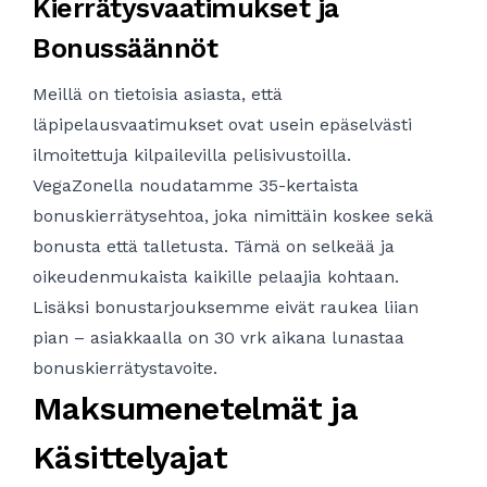
Kierrätysvaatimukset ja
Bonussäännöt
Meillä on tietoisia asiasta, että
läpipelausvaatimukset ovat usein epäselvästi
ilmoitettuja kilpailevilla pelisivustoilla.
VegaZonella noudatamme 35-kertaista
bonuskierrätysehtoa, joka nimittäin koskee sekä
bonusta että talletusta. Tämä on selkeää ja
oikeudenmukaista kaikille pelaajia kohtaan.
Lisäksi bonustarjouksemme eivät raukea liian
pian – asiakkaalla on 30 vrk aikana lunastaa
bonuskierrätystavoite.
Maksumenetelmät ja
Käsittelyajat