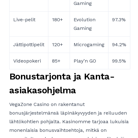
Gaming
Live-pelit
180+
Evolution
97.3%
Gaming
Jättipottipelit
120+
Microgaming
94.2%
Videopokeri
85+
Play’n GO
99.5%
Bonustarjonta ja Kanta-
asiakasohjelma
VegaZone Casino on rakentanut
bonusjärjestelmänsä läpinäkyvyyden ja reiluuden
lähtökohtien pohjalta. Kasinomme tarjoaa lukuisia
monenlaisia bonusvaihtoehtoja, mitkä on