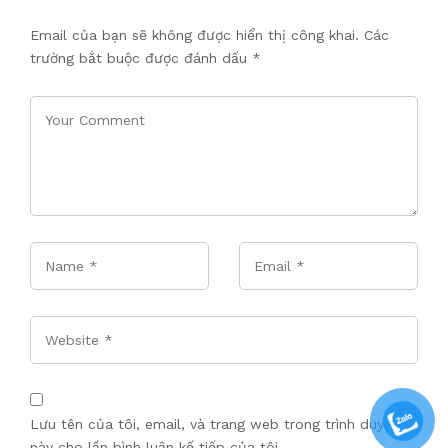
Email của bạn sẽ không được hiển thị công khai.
Các
trường bắt buộc được đánh dấu
*
Name
*
Email
*
Website
Lưu tên của tôi, email, và trang web trong trình duyệt
này cho lần bình luận kế tiếp của tôi.